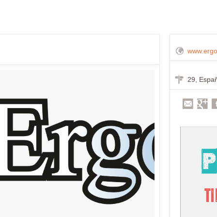
www.ergo
29, Espa