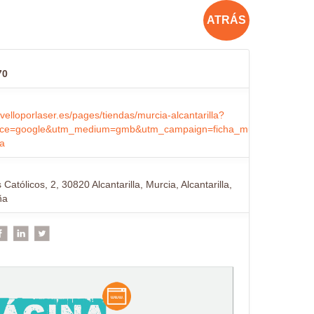
ATRÁS
70
invelloporlaser.es/pages/tiendas/murcia-alcantarilla?
ce=google&utm_medium=gmb&utm_campaign=ficha_murcia-
la
Católicos, 2, 30820 Alcantarilla, Murcia, Alcantarilla,
ña