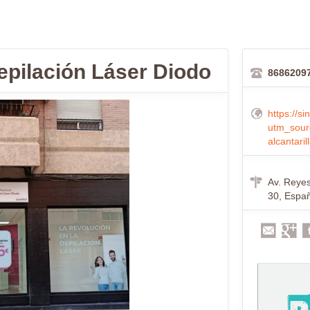
 Depilación Láser Diodo
8686209
https://s
utm_sour
alcantaril
Av. Reyes 
30, Espa