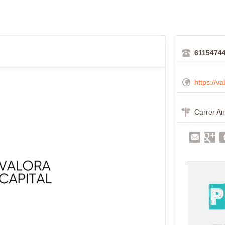
6115474
https://va
Carrer An