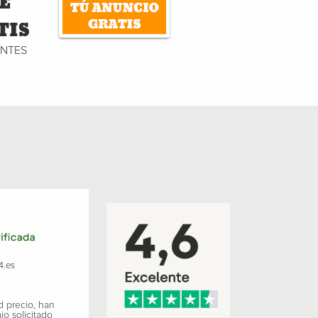
E
TIS
ENTES
4.es
d precio, han
jo solicitado