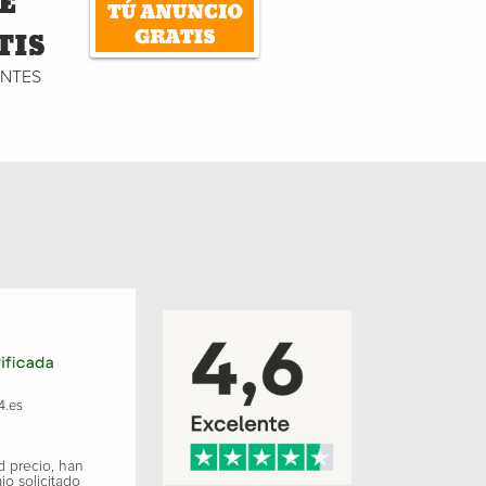
E
TIS
ENTES
4.es
d precio, han
jo solicitado