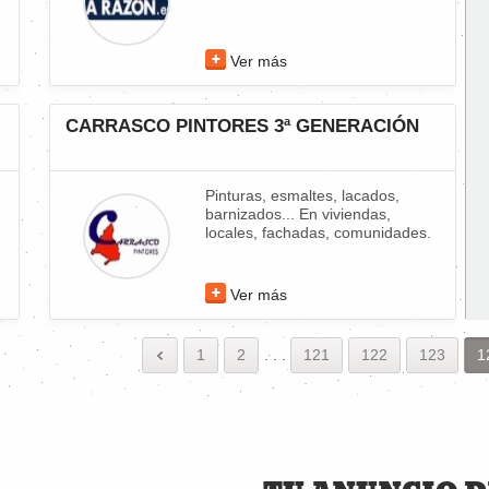
Ver más
CARRASCO PINTORES 3ª GENERACIÓN
Pinturas, esmaltes, lacados,
barnizados... En viviendas,
locales, fachadas, comunidades.
Ver más
1
2
.
.
.
121
122
123
1