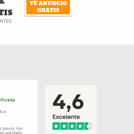
E
TIS
ENTES
4.es
d precio, han
jo solicitado