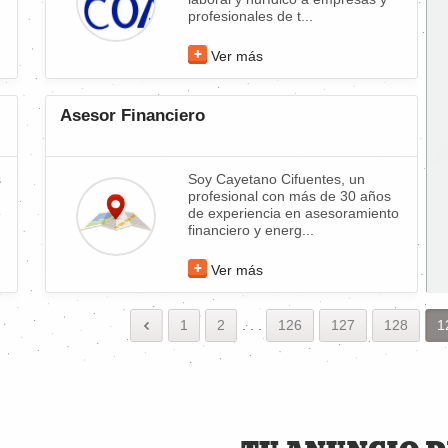
profesionales de t...
Ver más
Asesor Financiero
s
Soy Cayetano Cifuentes, un
profesional con más de 30 años
e
de experiencia en asesoramiento
financiero y energ...
Ver más
1
2
.
.
.
126
127
128
1