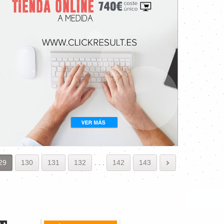
29
130
131
132
.
.
.
142
143