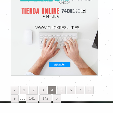
1
2
3
4
5
6
7
8
9
.
.
.
141
142