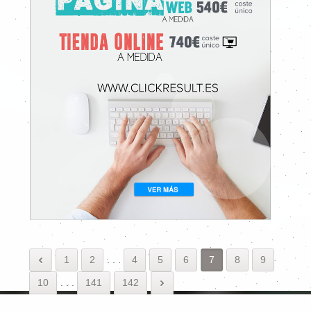
1
2
.
.
.
4
5
6
7
8
9
10
.
.
.
141
142