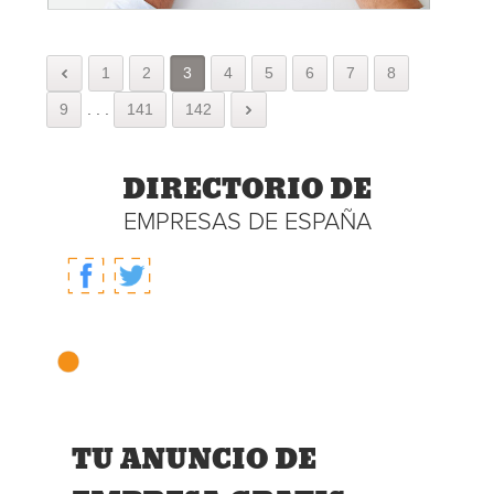
1
2
3
4
5
6
7
8
9
.
.
.
141
142
DIRECTORIO DE
EMPRESAS DE ESPAÑA
TU ANUNCIO DE