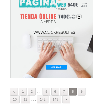
1
2
.
.
.
5
6
7
8
9
10
11
.
.
.
142
143