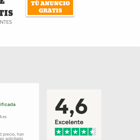
E
TIS
ENTES
4.es
d precio, han
jo solicitado