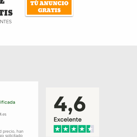
E
TIS
ENTES
4.es
d precio, han
jo solicitado