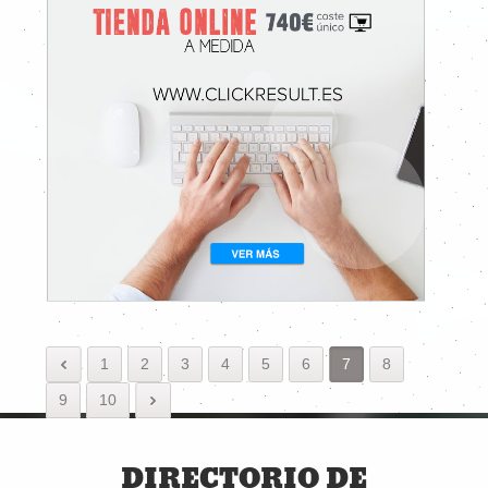
1
2
3
4
5
6
7
8
9
10
DIRECTORIO DE