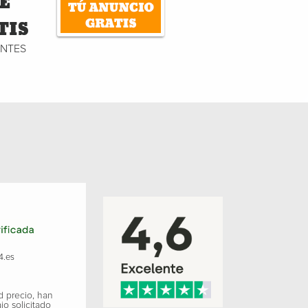
E
TIS
ENTES
4.es
d precio, han
jo solicitado