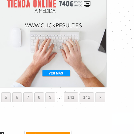
5
6
7
8
9
.
.
.
141
142