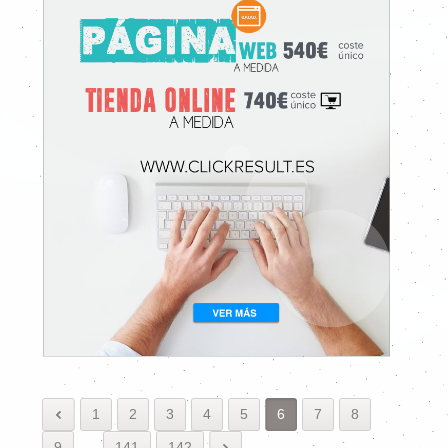
1
2
3
4
5
6
7
8
9
.
.
.
141
142