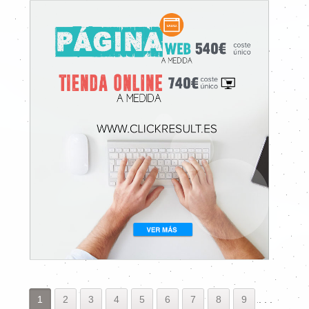
1
2
3
4
5
6
7
8
9
.
.
.