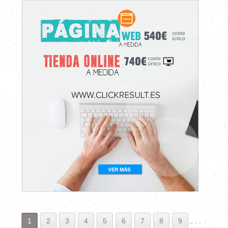
1
2
3
4
5
6
7
8
9
.
.
.