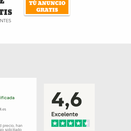
E
TIS
ENTES
4.es
d precio, han
jo solicitado