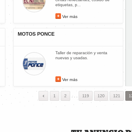
etiquetas, p...
Ver más
MOTOS PONCE
Taller de reparación y venta
nuevas y usadas.
Ver más
1
2
.
.
.
119
120
121
1