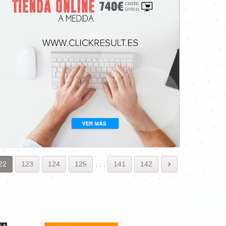
22
123
124
125
.
.
.
141
142